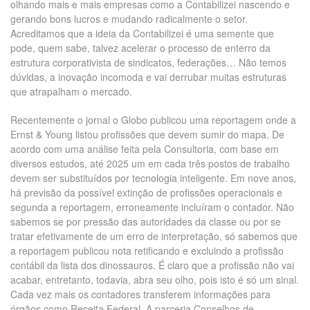
olhando mais e mais empresas como a Contabilizei nascendo e
gerando bons lucros e mudando radicalmente o setor.
Acreditamos que a ideia da Contabilizei é uma semente que
pode, quem sabe, talvez acelerar o processo de enterro da
estrutura corporativista de sindicatos, federações… Não temos
dúvidas, a inovação incomoda e vai derrubar muitas estruturas
que atrapalham o mercado.
Recentemente o jornal o Globo publicou uma reportagem onde a
Ernst & Young listou profissões que devem sumir do mapa. De
acordo com uma análise feita pela Consultoria, com base em
diversos estudos, até 2025 um em cada três postos de trabalho
devem ser substituídos por tecnologia inteligente. Em nove anos,
há previsão da possível extinção de profissões operacionais e
segunda a reportagem, erroneamente incluíram o contador. Não
sabemos se por pressão das autoridades da classe ou por se
tratar efetivamente de um erro de interpretação, só sabemos que
a reportagem publicou nota retificando e excluindo a profissão
contábil da lista dos dinossauros. É claro que a profissão não vai
acabar, entretanto, todavia, abra seu olho, pois isto é só um sinal.
Cada vez mais os contadores transferem informações para
órgãos como Receita Federal. A parceria Conselhos de