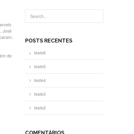
arcelo
, José
iparam,
POSTS RECENTES
teste6
além de
teste5
teste4
teste3
teste2
COMENTÁRIOS