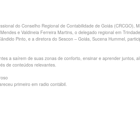
fissional do Conselho Regional de Contabilidade de Goiás (CRCGO), M
 Mendes e Valdineia Ferreira Martins, o delegado regional em Trindade
Cândido Pinto, e a diretora do Sescon – Goiás, Sucena Hummel, partic
pantes a saírem de suas zonas de conforto, ensinar e aprender juntos, 
vés de conteúdos relevantes.
roso
ceu primeiro em radio contábil.