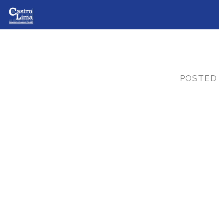
POSTED
CRCGO 
X