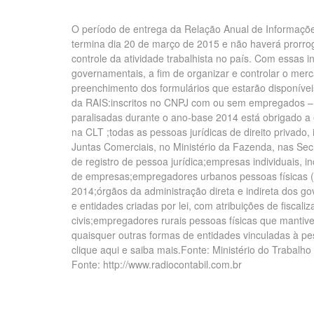
O período de entrega da Relação Anual de Informações
termina dia 20 de março de 2015 e não haverá prorro
controle da atividade trabalhista no país. Com essas i
governamentais, a fim de organizar e controlar o merc
preenchimento dos formulários que estarão disponíveis
da RAIS:inscritos no CNPJ com ou sem empregados –
paralisadas durante o ano-base 2014 está obrigado a
na CLT ;todas as pessoas jurídicas de direito privado,
Juntas Comerciais, no Ministério da Fazenda, nas Sec
de registro de pessoa jurídica;empresas individuais, 
de empresas;empregadores urbanos pessoas físicas (
2014;órgãos da administração direta e indireta dos go
e entidades criadas por lei, com atribuições de fiscal
civis;empregadores rurais pessoas físicas que mantiv
quaisquer outras formas de entidades vinculadas à pes
clique aqui e saiba mais.Fonte: Ministério do Trabalh
Fonte: http://www.radiocontabil.com.br