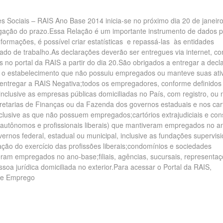
 Sociais – RAIS Ano Base 2014 inicia-se no próximo dia 20 de janeiro
gação do prazo.Essa Relação é um importante instrumento de dados p
nformações, é possível criar estatísticas e repassá-las às entidades
ado de trabalho.As declarações deverão ser entregues via internet, c
 no portal da RAIS a partir do dia 20.São obrigados a entregar a decl
 o estabelecimento que não possuiu empregados ou manteve suas ati
 entregar a RAIS Negativa;todos os empregadores, conforme definidos
 inclusive as empresas públicas domiciliadas no País, com registro, ou 
retarias de Finanças ou da Fazenda dos governos estaduais e nos car
inclusive as que não possuem empregados;cartórios extrajudiciais e con
autônomos e profissionais liberais) que mantiveram empregados no a
vernos federal, estadual ou municipal, inclusive as fundações supervis
ização do exercício das profissões liberais;condomínios e sociedades
eram empregados no ano-base;filiais, agências, sucursais, representa
soa jurídica domiciliada no exterior.Para acessar o Portal da RAIS,
o e Emprego