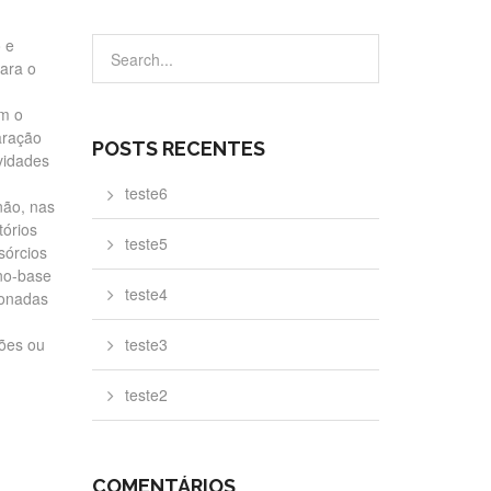
 e
ara o
om o
aração
POSTS RECENTES
vidades
teste6
não, nas
tórios
teste5
sórcios
no-base
teste4
ionadas
ções ou
teste3
teste2
COMENTÁRIOS