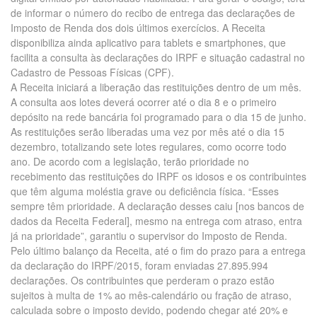
de informar o número do recibo de entrega das declarações de
Imposto de Renda dos dois últimos exercícios. A Receita
disponibiliza ainda aplicativo para tablets e smartphones, que
facilita a consulta às declarações do IRPF e situação cadastral no
Cadastro de Pessoas Físicas (CPF).
A Receita iniciará a liberação das restituições dentro de um mês.
A consulta aos lotes deverá ocorrer até o dia 8 e o primeiro
depósito na rede bancária foi programado para o dia 15 de junho.
As restituições serão liberadas uma vez por mês até o dia 15
dezembro, totalizando sete lotes regulares, como ocorre todo
ano. De acordo com a legislação, terão prioridade no
recebimento das restituições do IRPF os idosos e os contribuintes
que têm alguma moléstia grave ou deficiência física. “Esses
sempre têm prioridade. A declaração desses caiu [nos bancos de
dados da Receita Federal], mesmo na entrega com atraso, entra
já na prioridade”, garantiu o supervisor do Imposto de Renda.
Pelo último balanço da Receita, até o fim do prazo para a entrega
da declaração do IRPF/2015, foram enviadas 27.895.994
declarações. Os contribuintes que perderam o prazo estão
sujeitos à multa de 1% ao mês-calendário ou fração de atraso,
calculada sobre o imposto devido, podendo chegar até 20% e