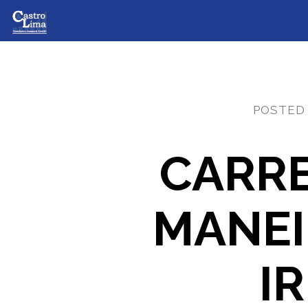
POSTED
CARRE
MANEI
I