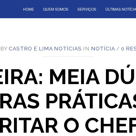
HOME
QUEM SOMOS
SERVIÇOS
ÚLTIMAS NOTÍCI
 BY
CASTRO E LIMA NOTÍCIAS
IN
NOTÍCIA
/
0 RE
IRA: MEIA DÚ
RAS PRÁTICA
RRITAR O CHEF