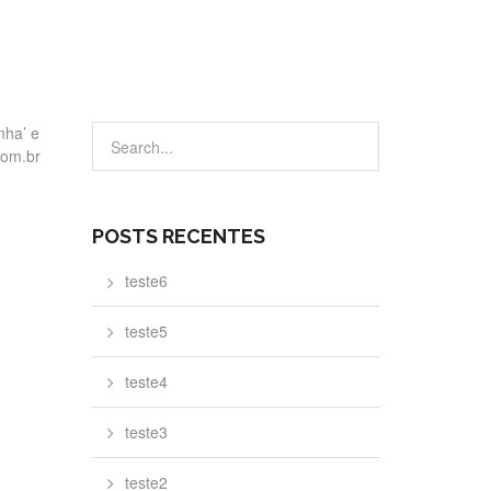
nha’ e
com.br
POSTS RECENTES
teste6
teste5
teste4
teste3
teste2