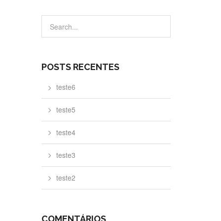
POSTS RECENTES
teste6
teste5
teste4
teste3
teste2
COMENTÁRIOS