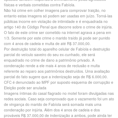
físicas e verbais cometidas contra Fabíola.
Não há crime em colher imagens para comprovar traição, no
entanto estas imagens só podem ser usadas em juízo. Torná-las
públicas incorre em violação de intimidade e é enquadrada no
artigo 140 do Código Penal que discorre sobre o crime de injúria.
O fato de este crime ser cometido na internet agrava a pena em
1/3. Somente por este crime o marido traído já pode ser punido
com 4 anos de cadeia e multa de até R$ 37.000,00.
Por destruição total do aparelho celular de Fabíola e destruição
parcial do veículo saveiro do seu ex-cunhado, ele será
enquadrado no crime de dano a patrimônio privado. A
condenação rende a ele mais 4 anos de reclusão e multa
referente ao reparo aos patrimônios destruídos. Uma avaliação
parcial do fato sugere que a indenização seja de R$ 6.000,00.
CFC é denunciado ao MPF por suposto esquema de corrupção e
Eleição pode ser anulada
Imagens íntimas do casal flagrado no motel foram divulgadas nas
redes sociais. Caso seja comprovado que o vazamento foi um ato
de vingança do marido de Fabíola será somada mais uma
condenação por injúria. Além dos 4 anos de cadeia e dos
prováveis R$ 37.000,00 de indenização a ambos, pode ainda ter