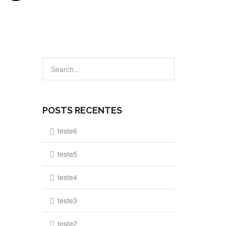
POSTS RECENTES
teste6
teste5
teste4
teste3
teste2