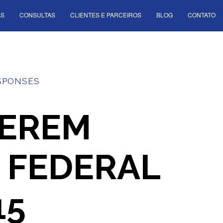
AS
CONSULTAS
CLIENTES E PARCEIROS
BLOG
CONTATO
SPONSES
SEREM
 FEDERAL
15