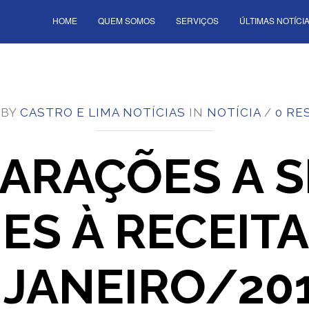
HOME
QUEM SOMOS
SERVIÇOS
ÚLTIMAS NOTÍCI
 BY
CASTRO E LIMA NOTÍCIAS
IN
NOTÍCIA
/
0 RE
ARAÇÕES A 
ES À RECEITA
 JANEIRO/20