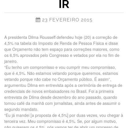
IR
23 FEVEREIRO 2015
A presidenta Dilma Rousseff defendeu hoje (20) a correção de
4,5% na tabela do Imposto de Renda de Pessoa Física e disse
que Orçamento não tem espaço para correções maiores, como
os 6,5% aprovados pelo Congresso e vetados por ela no fim de
janeiro.
“Eu tenho um compromisso e vou cumprir meu compromisso,
que é 4,5%. Não estamos vetando porque queremos, estamos
vetando porque não cabe no Orçamento público. É assim”,
argumentou Dilma em entrevista após a cerimônia de entrega de
credenciais de novos embaixadores no Brasil. Foi a primeira
entrevista de Dilma desde dezembro do ano passado, quando
tomou café da manhã com jornalistas, ainda antes de assumir o
segundo mandato.
“Eu já mandei [a proposta de 4,5%] por duas vezes, vou chegar à
terceira vez. Meu compromisso é 4,5%. Se, por algum motivo,
não quiserem os 4,5%, nós vamos ter de abrir um processo de