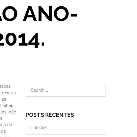
AO ANO-
014.
essoas
a Física
é as
recebeu
ntos, não
POSTS RECENTES
 a
rega da
teste6
 da