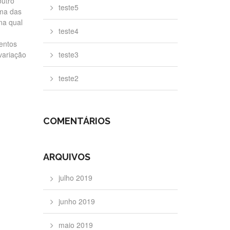
outro
teste5
uma das
na qual
teste4
mentos
 variação
teste3
teste2
COMENTÁRIOS
ARQUIVOS
julho 2019
junho 2019
maio 2019