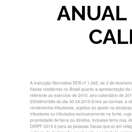
ANUAL 
CAL
A Instrução Normativa RFB nº 1.545, de 3 de feverei
físicas residentes no Brasil quanto a apresentação d
referente ao exercício de 2015, ano-calendário de 20
23h59min58s do dia 30.04.2015.Entre as normas, a ob
rendimentos tributáveis, sujeitos ao ajuste na declar
tributáveis ou tributados exclusivamente na fonte, cu
propriedade de bens ou direitos, inclusive terra nua, 
DIRPF 2015 é para as pessoas físicas que:a) em rela