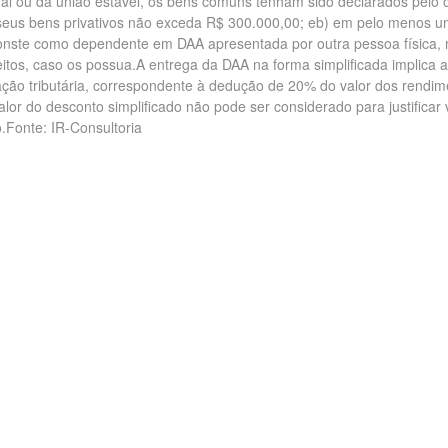
al ou da união estável, os bens comuns tenham sido declarados pelo 
 seus bens privativos não exceda R$ 300.000,00; eb) em pelo menos 
onste como dependente em DAA apresentada por outra pessoa física, 
itos, caso os possua.A entrega da DAA na forma simplificada implica a
lação tributária, correspondente à dedução de 20% do valor dos rendi
alor do desconto simplificado não pode ser considerado para justificar
.Fonte: IR-Consultoria