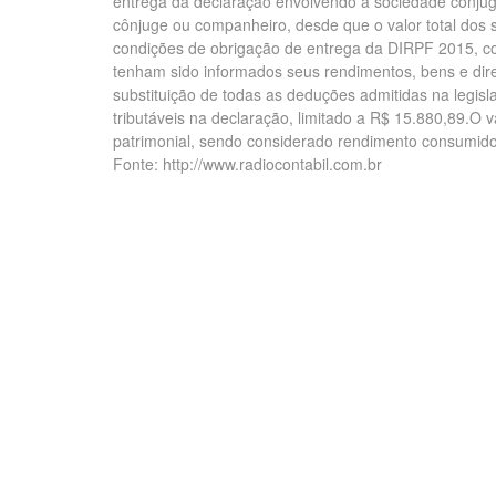
entrega da declaração envolvendo a sociedade conjug
cônjuge ou companheiro, desde que o valor total dos
condições de obrigação de entrega da DIRPF 2015, c
tenham sido informados seus rendimentos, bens e dire
substituição de todas as deduções admitidas na legis
tributáveis na declaração, limitado a R$ 15.880,89.O v
patrimonial, sendo considerado rendimento consumido
Fonte: http://www.radiocontabil.com.br