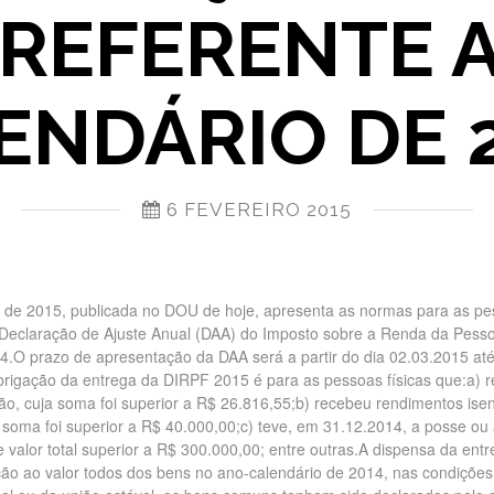
REFERENTE 
ENDÁRIO DE 2
6 FEVEREIRO 2015
ro de 2015, publicada no DOU de hoje, apresenta as normas para as p
a Declaração de Ajuste Anual (DAA) do Imposto sobre a Renda da Pesso
14.O prazo de apresentação da DAA será a partir do dia 02.03.2015 at
rigação da entrega da DIRPF 2015 é para as pessoas físicas que:a) 
ação, cuja soma foi superior a R$ 26.816,55;b) recebeu rendimentos ise
ja soma foi superior a R$ 40.000,00;c) teve, em 31.12.2014, a posse ou
de valor total superior a R$ 300.000,00; entre outras.A dispensa da ent
ção ao valor todos dos bens no ano-calendário de 2014, nas condições