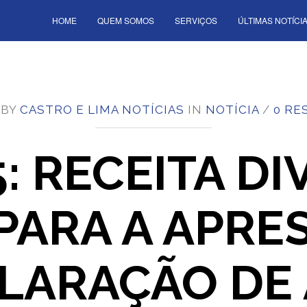
HOME
QUEM SOMOS
SERVIÇOS
ÚLTIMAS NOTÍCI
 BY
CASTRO E LIMA NOTÍCIAS
IN
NOTÍCIA
/
0 RE
: RECEITA D
PARA A APRE
LARAÇÃO DE