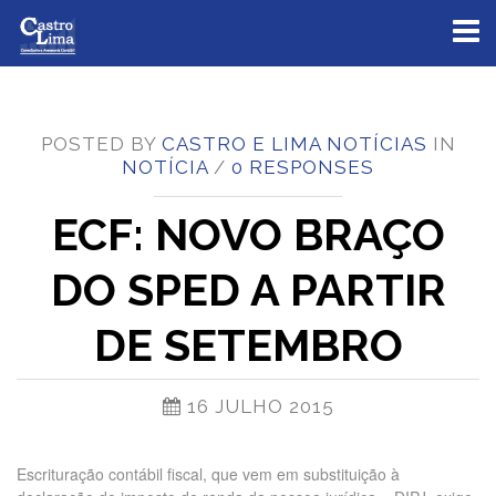
Toggl
naviga
POSTED BY
CASTRO E LIMA NOTÍCIAS
IN
NOTÍCIA
/
0 RESPONSES
ECF: NOVO BRAÇO
DO SPED A PARTIR
DE SETEMBRO
16 JULHO 2015
Escrituração contábil fiscal, que vem em substituição à