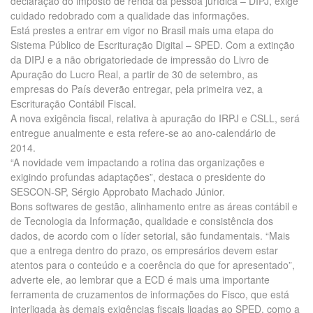
declaração do imposto de renda da pessoa jurídica – DIPJ, exige
cuidado redobrado com a qualidade das informações.
Está prestes a entrar em vigor no Brasil mais uma etapa do
Sistema Público de Escrituração Digital – SPED. Com a extinção
da DIPJ e a não obrigatoriedade de impressão do Livro de
Apuração do Lucro Real, a partir de 30 de setembro, as
empresas do País deverão entregar, pela primeira vez, a
Escrituração Contábil Fiscal.
A nova exigência fiscal, relativa à apuração do IRPJ e CSLL, será
entregue anualmente e esta refere-se ao ano-calendário de
2014.
“A novidade vem impactando a rotina das organizações e
exigindo profundas adaptações”, destaca o presidente do
SESCON-SP, Sérgio Approbato Machado Júnior.
Bons softwares de gestão, alinhamento entre as áreas contábil e
de Tecnologia da Informação, qualidade e consistência dos
dados, de acordo com o líder setorial, são fundamentais. “Mais
que a entrega dentro do prazo, os empresários devem estar
atentos para o conteúdo e a coerência do que for apresentado”,
adverte ele, ao lembrar que a ECD é mais uma importante
ferramenta de cruzamentos de informações do Fisco, que está
interligada às demais exigências fiscais ligadas ao SPED, como a