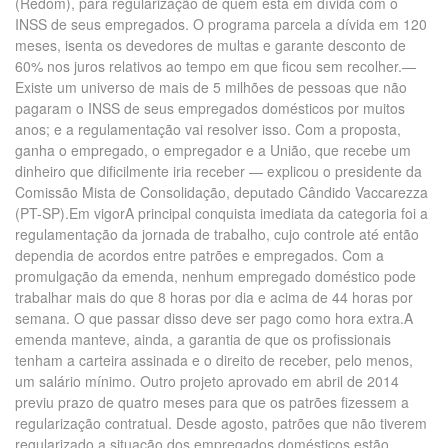
(Redom), para regularização de quem está em dívida com o
INSS de seus empregados. O programa parcela a dívida em 120
meses, isenta os devedores de multas e garante desconto de
60% nos juros relativos ao tempo em que ficou sem recolher.—
Existe um universo de mais de 5 milhões de pessoas que não
pagaram o INSS de seus empregados domésticos por muitos
anos; e a regulamentação vai resolver isso. Com a proposta,
ganha o empregado, o empregador e a União, que recebe um
dinheiro que dificilmente iria receber — explicou o presidente da
Comissão Mista de Consolidação, deputado Cândido Vaccarezza
(PT-SP).Em vigorA principal conquista imediata da categoria foi a
regulamentação da jornada de trabalho, cujo controle até então
dependia de acordos entre patrões e empregados. Com a
promulgação da emenda, nenhum empregado doméstico pode
trabalhar mais do que 8 horas por dia e acima de 44 horas por
semana. O que passar disso deve ser pago como hora extra.A
emenda manteve, ainda, a garantia de que os profissionais
tenham a carteira assinada e o direito de receber, pelo menos,
um salário mínimo. Outro projeto aprovado em abril de 2014
previu prazo de quatro meses para que os patrões fizessem a
regularização contratual. Desde agosto, patrões que não tiverem
regularizado a situação dos empregados domésticos estão