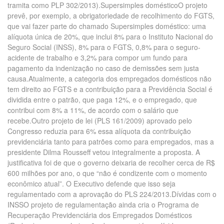
tramita como PLP 302/2013).Supersimples domésticoO projeto
prevê, por exemplo, a obrigatoriedade de recolhimento do FGTS,
que vai fazer parte do chamado Supersimples doméstico: uma
alíquota única de 20%, que inclui 8% para o Instituto Nacional do
Seguro Social (INSS), 8% para o FGTS, 0,8% para o seguro-
acidente de trabalho e 3,2% para compor um fundo para
pagamento da indenização no caso de demissões sem justa
causa.Atualmente, a categoria dos empregados domésticos não
tem direito ao FGTS e a contribuição para a Previdência Social é
dividida entre o patrão, que paga 12%, e o empregado, que
contribui com 8% a 11%, de acordo com o salário que
recebe.Outro projeto de lei (PLS 161/2009) aprovado pelo
Congresso reduzia para 6% essa alíquota da contribuição
previdenciária tanto para patrões como para empregados, mas a
presidente Dilma Rousseff vetou integralmente a proposta. A
justificativa foi de que o governo deixaria de recolher cerca de R$
600 milhões por ano, o que “não é condizente com o momento
econômico atual”. O Executivo defende que isso seja
regulamentado com a aprovação do PLS 224/2013.Dívidas com o
INSSO projeto de regulamentação ainda cria o Programa de
Recuperação Previdenciária dos Empregados Domésticos