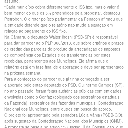
assunto.
“Cada município cobra diferentemente o ISS fixo, mas o valor é
bem menor do que os 5% pretendidos pela proposta”, destacou
Pietrobon. O diretor político parlamentar da Fenacon afirmou que
a entidade defende que o relatório não mude a situação em
relação ao pagamento do ISS fixo.
Na Câmara, o deputado Walter Ihoshi (PSD-SP) é responsável
para dar parecer ao o PLP 366/2013, que sobre critérios e prazos
de crédito das parcelas do produto da arrecadação de impostos
de competência dos Estados e de transferências por estes
recebidas, pertencentes aos Municípios. Ele afirma que o
relatório está em fase final de elaboração e deve ser apresentado
na próxima semana.
Para a confecção do parecer que já tinha começado a ser
elaborado pelo então deputado do PSD, Guilherme Campos (SP),
no ano passado, foram feitas audiências públicas com entidades
envolvidas como o Confaz (colegiado dos secretários estaduais
da Fazenda), secretários das fazendas municipais, Confederação
Nacional dos Municípios, entre outros em busca de acordo.
O projeto foi apresentado pela senadora Lúcia Vânia (PSDB-GO),
após sugestão da Confederação Nacional dos Municípios (CNM).
A proposta se baseia no artigo 156, inciso III da Constituição, que