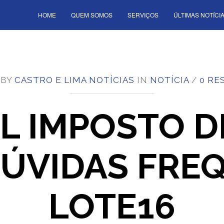
HOME
QUEM SOMOS
SERVIÇOS
ÚLTIMAS NOTÍCI
 BY
CASTRO E LIMA NOTÍCIAS
IN
NOTÍCIA
/
0 RE
AL IMPOSTO D
 DÚVIDAS FRE
LOTE16