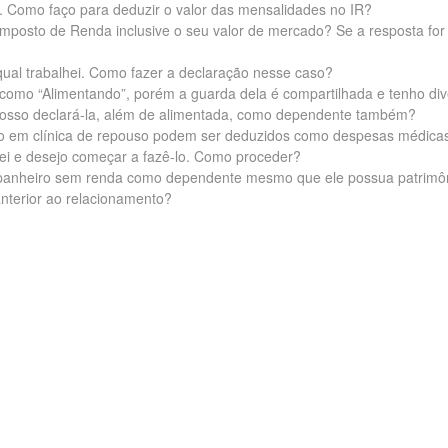
 Como faço para deduzir o valor das mensalidades no IR?
mposto de Renda inclusive o seu valor de mercado? Se a resposta for
ual trabalhei. Como fazer a declaração nesse caso?
a como “Alimentando”, porém a guarda dela é compartilhada e tenho di
osso declará-la, além de alimentada, como dependente também?
do em clínica de repouso podem ser deduzidos como despesas médica
ei e desejo começar a fazê-lo. Como proceder?
mpanheiro sem renda como dependente mesmo que ele possua patrimô
anterior ao relacionamento?