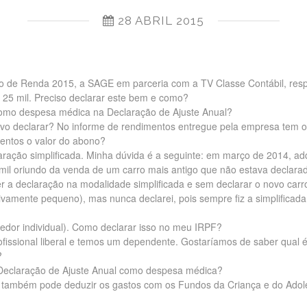
28 ABRIL 2015
o de Renda 2015, a SAGE em parceria com a TV Classe Contábil, res
$ 25 mil. Preciso declarar este bem e como?
como despesa médica na Declaração de Ajuste Anual?
evo declarar? No informe de rendimentos entregue pela empresa tem o
mentos o valor do abono?
ação simplificada. Minha dúvida é a seguinte: em março de 2014, ad
mil oriundo da venda de um carro mais antigo que não estava declarad
er a declaração na modalidade simplificada e sem declarar o novo carr
vamente pequeno), mas nunca declarei, pois sempre fiz a simplificada
dor individual). Como declarar isso no meu IRPF?
rofissional liberal e temos um dependente. Gostaríamos de saber qual 
?
Declaração de Ajuste Anual como despesa médica?
do também pode deduzir os gastos com os Fundos da Criança e do Adol