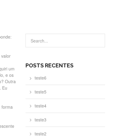
ponde:
 valor
POSTS RECENTES
quiri um
o, e os
teste6
o? Outra
. Eu
teste5
teste4
é forma
teste3
escente
teste2