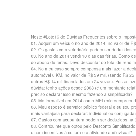
Neste #Lote16 de Dúvidas Frequentes sobre o Impost
01. Adquiri um veículo no ano de 2014, no valor de R
02. Os gastos com veterinário podem ser deduzidos 
03. No ano de 2014 vendi 10 dias das férias. Como d
do abono de férias. Devo descontar do total de rendi
04. No meu caso sempre compensa mais fazer a declar
automóvel 0 KM, no valor de R$ 39 mil, (sendo R$ 25 
outros R$ 14 mil financiados em 24 vezes). Posso faz
dúvida: tenho ações desde 2008 (é um montante relati
preciso declarar isso mesmo fazendo a simplificada?
05. Me formalizei em 2014 como MEI (microempreende
06. Meu esposo é servidor público federal e eu sou p
mais vantajosa para declarar: individual ou conjugada
07. Gastos com acupuntura podem ser deduzidos na 
08. Contribuinte que optou pelo Desconto Simplifica
e com incentivos à cultura e à atividade audiovisual?