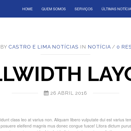
HOME
QUEM SOMOS
SERVIÇOS
ÚLTIMAS NOTÍCI
 BY
CASTRO E LIMA NOTÍCIAS
IN
NOTÍCIA
/
0 RE
LLWIDTH LAY
26 ABRIL 2016
cidunt class leo at varius non. Aliquam libero vulputate dui est varius t
ada posuere eleifend magnis mus donec congue fusce! Litora dictum puru