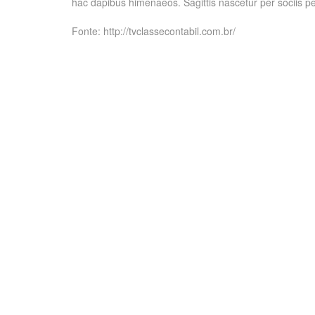
hac dapibus himenaeos. Sagittis nascetur per sociis per
Fonte: http://tvclassecontabil.com.br/