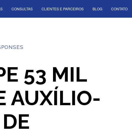
AS
CONSULTAS
CLIENTES E PARCEIROS
BLOG
CONTATO
SPONSES
E 53 MIL
E AUXÍLIO-
 DE