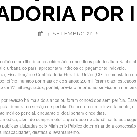
DORIA POR 
19 SETEMBRO 2016
ciário e auxílio-doença acidentário concedidos pelo Instituto Nacional
l e urbana do país, apresentam indícios de pagamento indevido.
ncia, Fiscalização e Controladoria-Geral da União (CGU) e constatou qu
benefício mantido por mais de dois anos; 2,6 mil foram diagnosticado
 de 77 mil segurados, por lei, previa o retorno ao serviço em menos 
 por revisão há mais dois anos ou foram concedidos sem perícia. Ess
pela demora no serviço de perícia. De acordo com o levantamento, o
 médico pericial, enquanto o ideal seriam cinco dias.
ia médica, além de comprometer a qualidade no atendimento aos segu
s públicas ajuizadas pelo Ministério Público determinando a concessão
 a incapacidade”, destaca o levantamento.