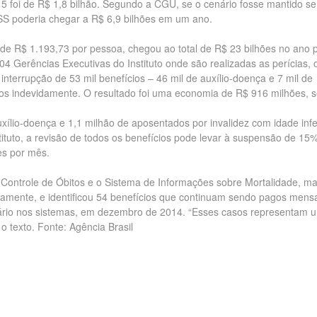
5 foi de R$ 1,8 bilhão. Segundo a CGU, se o cenário fosse mantido s
NSS poderia chegar a R$ 6,9 bilhões em um ano.
de R$ 1.193,73 por pessoa, chegou ao total de R$ 23 bilhões no ano 
4 Gerências Executivas do Instituto onde são realizadas as perícias, 
nterrupção de 53 mil benefícios – 46 mil de auxílio-doença e 7 mil de
os indevidamente. O resultado foi uma economia de R$ 916 milhões, 
xílio-doença e 1,1 milhão de aposentados por invalidez com idade infe
ituto, a revisão de todos os benefícios pode levar à suspensão de 15
s por mês.
ontrole de Óbitos e o Sistema de Informações sobre Mortalidade, ma
ivamente, e identificou 54 benefícios que continuam sendo pagos men
iário nos sistemas, em dezembro de 2014. “Esses casos representam 
o texto. Fonte: Agência Brasil