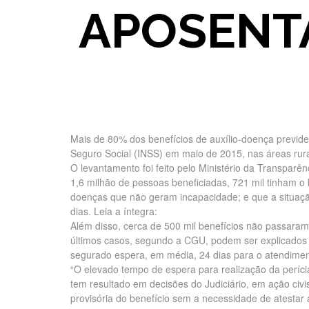
APOSENTA
Mais de 80% dos benefícios de auxílio-doença previden
Seguro Social (INSS) em maio de 2015, nas áreas rura
O levantamento foi feito pelo Ministério da Transparê
1,6 milhão de pessoas beneficiadas, 721 mil tinham o 
doenças que não geram incapacidade; e que a situação
dias. Leia a íntegra:
Além disso, cerca de 500 mil benefícios não passaram
últimos casos, segundo a CGU, podem ser explicados 
segurado espera, em média, 24 dias para o atendimento
“O elevado tempo de espera para realização da períc
tem resultado em decisões do Judiciário, em ação civi
provisória do benefício sem a necessidade de atestar