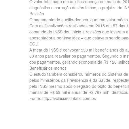
O valor total pago em auxílios-doença em maio de 201
diagnóstico e correção destas falhas, o prejuízo do I
Revisão
O pagamento do auxílio-doença, que tem valor médio 
Com as fiscalizações realizadas em 2015 em 57 das 10
comando do INSS deu início a revisões que levaram a i
aposentadoria por invalidez – que estavam sendo pag
CGU.
A meta do INSS é convocar 530 mil beneficiários do au
60 anos para reavaliar os pagamentos. Segundo o inst
dos pagamentos, gerando economia de R$ 126 milhõe
Beneficiários mortos
O estudo também considerou números do Sistema de C
pelos ministérios da Previdência e da Saúde, respect
pelo INSS mesmo após o registro do óbito do benefic
mensal de R$ 59 mil e anual de R$ 769 mil”, destacou 
Fonte: http://tvclassecontabil.com.br/