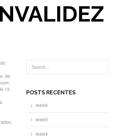
INVALIDEZ
 do
e, de
s com
de 15
POSTS RECENTES
es
teste6
teste5
rados,
teste4