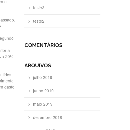
em o
teste3
passado.
teste2
o
segundo
COMENTÁRIOS
rior a
% a 20%
ARQUIVOS
ntidos
julho 2019
salmente
um gasto
junho 2019
maio 2019
dezembro 2018