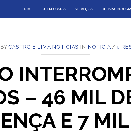
HOME
QUEM SOMOS
SERVIÇOS
ÚLTIMAS NOTÍCI
 BY
CASTRO E LIMA NOTÍCIAS
IN
NOTÍCIA
/
0 RE
 INTERROMP
S – 46 MIL D
ENÇA E 7 MIL