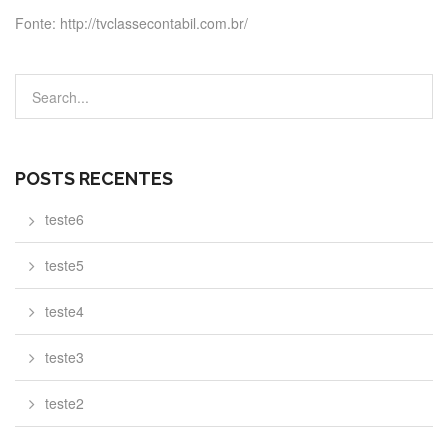
Fonte: http://tvclassecontabil.com.br/
POSTS RECENTES
teste6
teste5
teste4
teste3
teste2