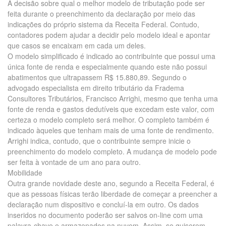
A decisão sobre qual o melhor modelo de tributação pode ser
feita durante o preenchimento da declaração por meio das
indicações do próprio sistema da Receita Federal. Contudo,
contadores podem ajudar a decidir pelo modelo ideal e apontar
que casos se encaixam em cada um deles.
O modelo simplificado é indicado ao contribuinte que possui uma
única fonte de renda e especialmente quando este não possui
abatimentos que ultrapassem R$ 15.880,89. Segundo o
advogado especialista em direito tributário da Fradema
Consultores Tributários, Francisco Arrighi, mesmo que tenha uma
fonte de renda e gastos dedutíveis que excedam este valor, com
certeza o modelo completo será melhor. O completo também é
indicado àqueles que tenham mais de uma fonte de rendimento.
Arrighi indica, contudo, que o contribuinte sempre inicie o
preenchimento do modelo completo. A mudança de modelo pode
ser feita à vontade de um ano para outro.
Mobilidade
Outra grande novidade deste ano, segundo a Receita Federal, é
que as pessoas físicas terão liberdade de começar a preencher a
declaração num dispositivo e concluí-la em outro. Os dados
inseridos no documento poderão ser salvos on-line com uma
palavra-chave e armazenados na nuvem. Assim, se quiserem