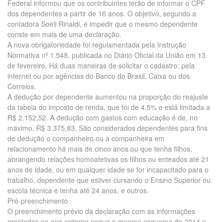
Federal informou que os contribuintes terão de informar o CPF
dos dependentes a partir de 16 anos. O objetivo, segundo a
contadora Soeli Rinaldi, é impedir que o mesmo dependente
conste em mais de uma declaração.
A nova obrigatoriedade foi regulamentada pela Instrução
Normativa nº 1.548, publicada no Diário Oficial da União em 13
de fevereiro. Há duas maneiras de solicitar o cadastro: pela
internet ou por agências do Banco do Brasil, Caixa ou dos
Correios.
A dedução por dependente aumentou na proporção do reajuste
da tabela do imposto de renda, que foi de 4,5% e está limitada a
R$ 2.152,52. A dedução com gastos com educação é de, no
máximo, R$ 3.375,83. São considerados dependentes para fins
de dedução o companheiro ou a companheira em
relacionamento há mais de cinco anos ou que tenha filhos,
abrangendo relações homoafetivas os filhos ou enteados até 21
anos de idade, ou em qualquer idade se for incapacitado para o
trabalho, dependente que estiver cursando o Ensino Superior ou
escola técnica e tenha até 24 anos, e outros.
Pré-preenchimento
O preenchimento prévio da declaração com as informações
prestadas no ano anterior segue o mesmo esquema de 2014 e