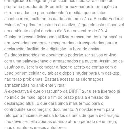
dar agilidade e segurança aos contribuintes. O rascunho do
programa gerador do IR permite armazenar as informações a
serem usadas no preenchimento à medida que os fatos
acontecerem, muito antes da data de emissão à Receita Federal.
Este será o primeiro teste do aplicativo, já que ele está disponível
em ambiente digital desde o dia 3 de novembro de 2014.
Qualquer pessoa física pode utilizar o rascunho. As informações
armazenadas podem ser recuperadas e transportadas para a
declaração, facilitando a digitação na hora de enviar.
Os dados inseridos no documento poderão ser salvos on-line
com uma palavra-chave e armazenados na nuvem. Assim, se os
usuários quiserem começar a fazer o acerto de contas com o
Leão por um celular ou tablet e depois mudar para um desktop,
não terão problemas. Bastará acessar as informações
armazenadas no ambiente virtual.
A expectativa é que o rascunho da DIRPF 2016 seja liberado já
no início de maio, após o fim do prazo para a emissão da
declaração atual, o que dará ainda mais tempo para o
contribuinte se começar o documento. A novidade vem para
reforçar a máxima repetida todos os anos de que a declaração
não deve ser feita apenas quando abre o período de entrega,
mas durante os meses anteriores.