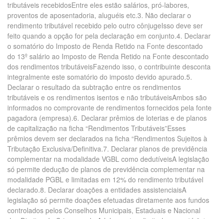
tributáveis recebidosEntre eles estão salários, pró-labores,
proventos de aposentadoria, aluguéis etc.3. Não declarar o
rendimento tributável recebido pelo outro cônjugeIsso deve ser
feito quando a opção for pela declaração em conjunto.4. Declarar
o somatório do Imposto de Renda Retido na Fonte descontado
do 13º salário ao Imposto de Renda Retido na Fonte descontado
dos rendimentos tributáveisFazendo isso, o contribuinte desconta
integralmente este somatório do imposto devido apurado.5.
Declarar o resultado da subtração entre os rendimentos
tributáveis e os rendimentos isentos e não tributáveisAmbos são
informados no comprovante de rendimentos fornecidos pela fonte
pagadora (empresa).6. Declarar prêmios de loterias e de planos
de capitalização na ficha “Rendimentos Tributáveis”Esses
prêmios devem ser declarados na ficha “Rendimentos Sujeitos à
Tributação Exclusiva/Definitiva.7. Declarar planos de previdência
complementar na modalidade VGBL como dedutíveisA legislação
só permite dedução de planos de previdência complementar na
modalidade PGBL e limitadas em 12% do rendimento tributável
declarado.8. Declarar doações a entidades assistenciaisA
legislação só permite doações efetuadas diretamente aos fundos
controlados pelos Conselhos Municipais, Estaduais e Nacional