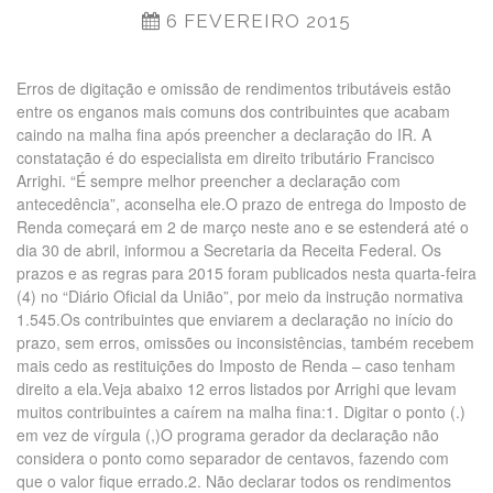
6 FEVEREIRO 2015
Erros de digitação e omissão de rendimentos tributáveis estão
entre os enganos mais comuns dos contribuintes que acabam
caindo na malha fina após preencher a declaração do IR. A
constatação é do especialista em direito tributário Francisco
Arrighi. “É sempre melhor preencher a declaração com
antecedência”, aconselha ele.O prazo de entrega do Imposto de
Renda começará em 2 de março neste ano e se estenderá até o
dia 30 de abril, informou a Secretaria da Receita Federal. Os
prazos e as regras para 2015 foram publicados nesta quarta-feira
(4) no “Diário Oficial da União”, por meio da instrução normativa
1.545.Os contribuintes que enviarem a declaração no início do
prazo, sem erros, omissões ou inconsistências, também recebem
mais cedo as restituições do Imposto de Renda – caso tenham
direito a ela.Veja abaixo 12 erros listados por Arrighi que levam
muitos contribuintes a caírem na malha fina:1. Digitar o ponto (.)
em vez de vírgula (,)O programa gerador da declaração não
considera o ponto como separador de centavos, fazendo com
que o valor fique errado.2. Não declarar todos os rendimentos