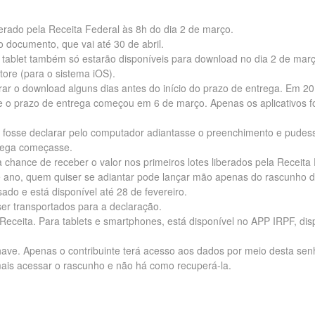
rado pela Receita Federal às 8h do dia 2 de março.
 documento, que vai até 30 de abril.
 e tablet também só estarão disponíveis para download no dia 2 de mar
tore (para o sistema iOS).
rar o download alguns dias antes do início do prazo de entrega. Em 20
 e o prazo de entrega começou em 6 de março. Apenas os aplicativos 
ue fosse declarar pelo computador adiantasse o preenchimento e pudes
trega começasse.
a chance de receber o valor nos primeiros lotes liberados pela Receita
e ano, quem quiser se adiantar pode lançar mão apenas do rascunho 
do e está disponível até 28 de fevereiro.
er transportados para a declaração.
 Receita. Para tablets e smartphones, está disponível no APP IRPF, dis
chave. Apenas o contribuinte terá acesso aos dados por meio desta sen
ais acessar o rascunho e não há como recuperá-la.