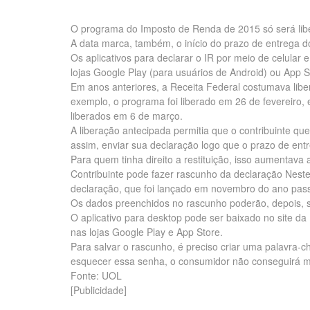
O programa do Imposto de Renda de 2015 só será libe
A data marca, também, o início do prazo de entrega do
Os aplicativos para declarar o IR por meio de celular
lojas Google Play (para usuários de Android) ou App S
Em anos anteriores, a Receita Federal costumava libe
exemplo, o programa foi liberado em 26 de fevereiro,
liberados em 6 de março.
A liberação antecipada permitia que o contribuinte q
assim, enviar sua declaração logo que o prazo de en
Para quem tinha direito a restituição, isso aumentava 
Contribuinte pode fazer rascunho da declaração Nest
declaração, que foi lançado em novembro do ano passa
Os dados preenchidos no rascunho poderão, depois, s
O aplicativo para desktop pode ser baixado no site da
nas lojas Google Play e App Store.
Para salvar o rascunho, é preciso criar uma palavra-
esquecer essa senha, o consumidor não conseguirá m
Fonte: UOL
[Publicidade]