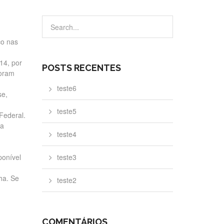
ço nas
14, por
POSTS RECENTES
foram
teste6
se,
teste5
 Federal.
da
teste4
ponível
teste3
ha. Se
teste2
COMENTÁRIOS