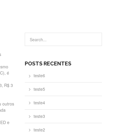
s
POSTS RECENTES
mesmo
C), é
teste6
3, R$ 3
teste5
teste4
u outros
ada
teste3
TED e
teste2