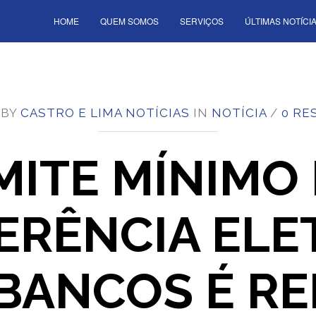
HOME
QUEM SOMOS
SERVIÇOS
ÚLTIMAS NOTÍCI
 BY
CASTRO E LIMA NOTÍCIAS
IN
NOTÍCIA
/
0 RE
MITE MÍNIMO
ERÊNCIA ELE
BANCOS É R