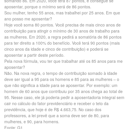
somando 86. Em 2020, você terá 87 pontos, e consegue se
aposentar, porque o mínimo será de 86 pontos.
Sou mulher, tenho 55 anos, mas trabalhei por 25 anos. Em que
ano posso me aposentar?
Hoje você soma 80 pontos. Você precisa de mais cinco anos de
contribuição para atingir o mínimo de 30 anos de trabalho para
as mulheres. Em 2020, a regra pedirá a somatória de 86 pontos
para ter direito a 100% do benefício. Você terá 90 pontos (mais
cinco anos da idade e cinco de contribuição) e poderá se
aposentar a partir deste período.
Pela nova fórmula, vou ter que trabalhar até os 85 anos para me
aposentar?
Não. Na nova regra, o tempo de contribuição somado à idade
deve ser igual a 95 para os homens e 85 para as mulheres – o
que não significa a idade para se aposentar. Por exemplo: um
homem de 60 anos que contribuiu por 35 anos chega ao total de
95. Nesse caso, ele já poderia pedir a aposentadoria integral sem
cair no cálculo do fator previdenciário e receber o teto da
previdência, que hoje é de R$ 4.663,75. No caso dos
professores, a lei prevê que a soma deve ser de 80, para
mulheres, e 90, para homens.
Fonte: G1