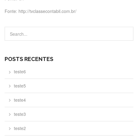
Fonte: http://tvclassecontabil.com.br/
POSTS RECENTES
teste6
teste5
teste4
teste3
teste2