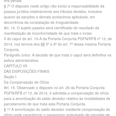
fins penais.
§ 7º O disposto neste artigo não exclui a responsabilidade da
pessoa jurídica relativamente aos tributos devidos, inclusive
quanto às sanções e demais acréscimos aplicáveis, em
decorrência da constatação de irregularidade.
Art. 14. O sujeito passivo será cientificado do resultado da
manifestação de inconformidade de que trata o inciso
II do caput do art. 19-A da Portaria Conjunta PGFN/RFB nº 13, de
2014, nos termos dos §§ 5º a 9º do art. 7º dessa mesma Portaria
Conjunta.
Parágrafo único. A decisão de que trata o caput será definitiva na
esfera administrativa.
CAPÍTULO VII
DAS DISPOSIÇÕES FINAIS
Seção I
Da Compensação de Ofício
Art. 15. Observado o disposto no art. 26 da Portaria Conjunta
PGFN/RFB nº 13, de 2014, é admitida a compensação de ofício
para a amortização do saldo devedor relativo às modalidades de
parcelamento de que trata esta Portaria Conjunta.
§ 1º A amortização do saldo devedor mediante compensação de
ofício pode caracterizar o pagamento antecipado de parcelas de