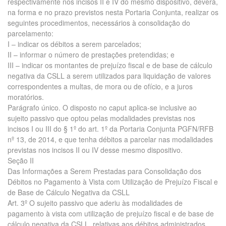
respectivamente nos incisos II e IV do mesmo dispositivo, deverá,
na forma e no prazo previstos nesta Portaria Conjunta, realizar os
seguintes procedimentos, necessários à consolidação do
parcelamento:
I – indicar os débitos a serem parcelados;
II – informar o número de prestações pretendidas; e
III – indicar os montantes de prejuízo fiscal e de base de cálculo
negativa da CSLL a serem utilizados para liquidação de valores
correspondentes a multas, de mora ou de ofício, e a juros
moratórios.
Parágrafo único. O disposto no caput aplica-se inclusive ao
sujeito passivo que optou pelas modalidades previstas nos
incisos I ou III do § 1º do art. 1º da Portaria Conjunta PGFN/RFB
nº 13, de 2014, e que tenha débitos a parcelar nas modalidades
previstas nos incisos II ou IV desse mesmo dispositivo.
Seção II
Das Informações a Serem Prestadas para Consolidação dos
Débitos no Pagamento à Vista com Utilização de Prejuízo Fiscal e
de Base de Cálculo Negativa da CSLL
Art. 3º O sujeito passivo que aderiu às modalidades de
pagamento à vista com utilização de prejuízo fiscal e de base de
cálculo negativa da CSLL, relativas aos débitos administrados