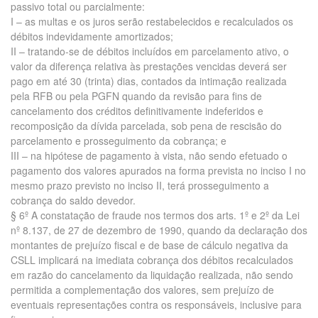
passivo total ou parcialmente:
I – as multas e os juros serão restabelecidos e recalculados os
débitos indevidamente amortizados;
II – tratando-se de débitos incluídos em parcelamento ativo, o
valor da diferença relativa às prestações vencidas deverá ser
pago em até 30 (trinta) dias, contados da intimação realizada
pela RFB ou pela PGFN quando da revisão para fins de
cancelamento dos créditos definitivamente indeferidos e
recomposição da dívida parcelada, sob pena de rescisão do
parcelamento e prosseguimento da cobrança; e
III – na hipótese de pagamento à vista, não sendo efetuado o
pagamento dos valores apurados na forma prevista no inciso I no
mesmo prazo previsto no inciso II, terá prosseguimento a
cobrança do saldo devedor.
§ 6º A constatação de fraude nos termos dos arts. 1º e 2º da Lei
nº 8.137, de 27 de dezembro de 1990, quando da declaração dos
montantes de prejuízo fiscal e de base de cálculo negativa da
CSLL implicará na imediata cobrança dos débitos recalculados
em razão do cancelamento da liquidação realizada, não sendo
permitida a complementação dos valores, sem prejuízo de
eventuais representações contra os responsáveis, inclusive para