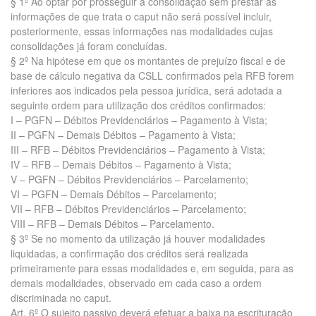
§ 1º Ao optar por prosseguir a consolidação sem prestar as
informações de que trata o caput não será possível incluir,
posteriormente, essas informações nas modalidades cujas
consolidações já foram concluídas.
§ 2º Na hipótese em que os montantes de prejuízo fiscal e de
base de cálculo negativa da CSLL confirmados pela RFB forem
inferiores aos indicados pela pessoa jurídica, será adotada a
seguinte ordem para utilização dos créditos confirmados:
I – PGFN – Débitos Previdenciários – Pagamento à Vista;
II – PGFN – Demais Débitos – Pagamento à Vista;
III – RFB – Débitos Previdenciários – Pagamento à Vista;
IV – RFB – Demais Débitos – Pagamento à Vista;
V – PGFN – Débitos Previdenciários – Parcelamento;
VI – PGFN – Demais Débitos – Parcelamento;
VII – RFB – Débitos Previdenciários – Parcelamento;
VIII – RFB – Demais Débitos – Parcelamento.
§ 3º Se no momento da utilização já houver modalidades
liquidadas, a confirmação dos créditos será realizada
primeiramente para essas modalidades e, em seguida, para as
demais modalidades, observado em cada caso a ordem
discriminada no caput.
Art. 6º O sujeito passivo deverá efetuar a baixa na escrituração