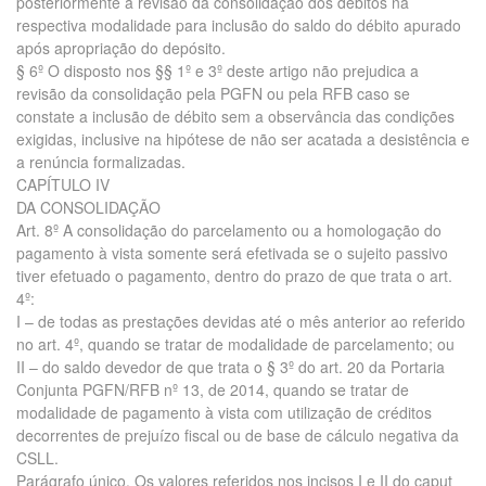
posteriormente a revisão da consolidação dos débitos na
respectiva modalidade para inclusão do saldo do débito apurado
após apropriação do depósito.
§ 6º O disposto nos §§ 1º e 3º deste artigo não prejudica a
revisão da consolidação pela PGFN ou pela RFB caso se
constate a inclusão de débito sem a observância das condições
exigidas, inclusive na hipótese de não ser acatada a desistência e
a renúncia formalizadas.
CAPÍTULO IV
DA CONSOLIDAÇÃO
Art. 8º A consolidação do parcelamento ou a homologação do
pagamento à vista somente será efetivada se o sujeito passivo
tiver efetuado o pagamento, dentro do prazo de que trata o art.
4º:
I – de todas as prestações devidas até o mês anterior ao referido
no art. 4º, quando se tratar de modalidade de parcelamento; ou
II – do saldo devedor de que trata o § 3º do art. 20 da Portaria
Conjunta PGFN/RFB nº 13, de 2014, quando se tratar de
modalidade de pagamento à vista com utilização de créditos
decorrentes de prejuízo fiscal ou de base de cálculo negativa da
CSLL.
Parágrafo único. Os valores referidos nos incisos I e II do caput