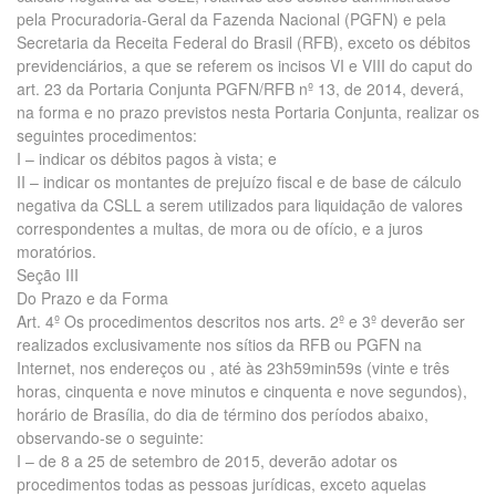
pela Procuradoria-Geral da Fazenda Nacional (PGFN) e pela
Secretaria da Receita Federal do Brasil (RFB), exceto os débitos
previdenciários, a que se referem os incisos VI e VIII do caput do
art. 23 da Portaria Conjunta PGFN/RFB nº 13, de 2014, deverá,
na forma e no prazo previstos nesta Portaria Conjunta, realizar os
seguintes procedimentos:
I – indicar os débitos pagos à vista; e
II – indicar os montantes de prejuízo fiscal e de base de cálculo
negativa da CSLL a serem utilizados para liquidação de valores
correspondentes a multas, de mora ou de ofício, e a juros
moratórios.
Seção III
Do Prazo e da Forma
Art. 4º Os procedimentos descritos nos arts. 2º e 3º deverão ser
realizados exclusivamente nos sítios da RFB ou PGFN na
Internet, nos endereços ou , até às 23h59min59s (vinte e três
horas, cinquenta e nove minutos e cinquenta e nove segundos),
horário de Brasília, do dia de término dos períodos abaixo,
observando-se o seguinte:
I – de 8 a 25 de setembro de 2015, deverão adotar os
procedimentos todas as pessoas jurídicas, exceto aquelas