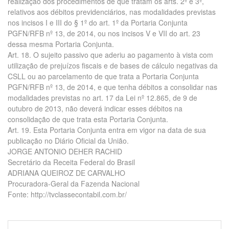
realização dos procedimentos de que tratam os arts. 2º e 3º,
relativos aos débitos previdenciários, nas modalidades previstas
nos incisos I e III do § 1º do art. 1º da Portaria Conjunta
PGFN/RFB nº 13, de 2014, ou nos incisos V e VII do art. 23
dessa mesma Portaria Conjunta.
Art. 18. O sujeito passivo que aderiu ao pagamento à vista com
utilização de prejuízos fiscais e de bases de cálculo negativas da
CSLL ou ao parcelamento de que trata a Portaria Conjunta
PGFN/RFB nº 13, de 2014, e que tenha débitos a consolidar nas
modalidades previstas no art. 17 da Lei nº 12.865, de 9 de
outubro de 2013, não deverá indicar esses débitos na
consolidação de que trata esta Portaria Conjunta.
Art. 19. Esta Portaria Conjunta entra em vigor na data de sua
publicação no Diário Oficial da União.
JORGE ANTONIO DEHER RACHID
Secretário da Receita Federal do Brasil
ADRIANA QUEIROZ DE CARVALHO
Procuradora-Geral da Fazenda Nacional
Fonte: http://tvclassecontabil.com.br/