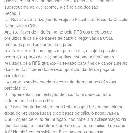
passivo quitar o saldo devedor até o último dia útil do mês
subsequente ao que ocorreu a ciência da decisão.
Seção II
Da Revisão de Utilização de Prejuízo Fiscal e de Base de Cálculo
Negativa da CSLL
Art. 13. Havendo indeferimento pela RFB dos créditos de
prejuízos fiscais e de bases de cálculo negativas da CSLL
utilizados para liquidar multa e juros
relativos aos débitos pagos ou parcelados, o sujeito passivo
poderá, no prazo de 30 (trinta) dias, contado da intimação
realizada pela RFB quando da revisão para fins de cancelamento
dos créditos indeferidos e recomposição da dívida paga ou
parcelada:
I – pagar o saldo devedor decorrente da recomposição das
parcelas; ou
II – apresentar manifestação de inconformidade contra o
indeferimento dos créditos.
§ 1º Se o indeferimento de que trata o caput for proveniente de
glosa de prejuízos fiscais e de bases de cálculo negativas da
CSLL objeto de Auto de Infração, não caberá a apresentação da
manifestação de inconformidade de que trata o inciso II do caput.
§ 2º Na hipótese prevista no § 1º, havendo processo