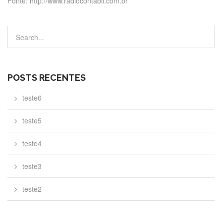
Fonte: http://www.radiocontabil.com.br
POSTS RECENTES
teste6
teste5
teste4
teste3
teste2