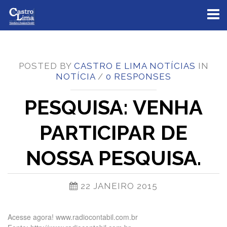
Toggl
naviga
POSTED BY
CASTRO E LIMA NOTÍCIAS
IN
NOTÍCIA
/
0 RESPONSES
PESQUISA: VENHA
PARTICIPAR DE
NOSSA PESQUISA.
22 JANEIRO 2015
Acesse agora! www.radiocontabil.com.br