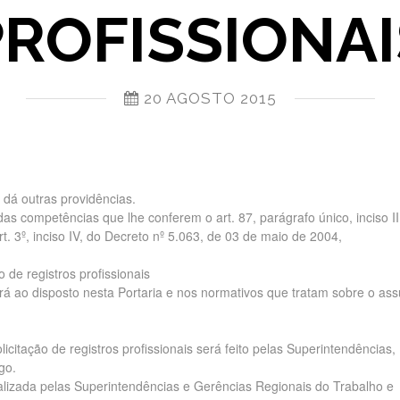
PROFISSIONAI
20 AGOSTO 2015
 dá outras providências.
s competências que lhe conferem o art. 87, parágrafo único, inciso II
t. 3º, inciso IV, do Decreto nº 5.063, de 03 de maio de 2004,
 de registros profissionais
erá ao disposto nesta Portaria e nos normativos que tratam sobre o ass
icitação de registros profissionais será feito pelas Superintendências,
go.
realizada pelas Superintendências e Gerências Regionais do Trabalho e