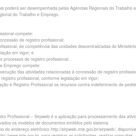
onais poderá ser desempenhada pelas Agências Regionais do Trabalho e
gional do Trabalho e Emprego.
fissional compete:
oncessão de registro profissional;
ofissional, de competência das unidades descentralizadas do Ministério
lação em vigor; e
s processos de registro profissional.
o e Emprego compete:
execução das atividades relacionadas à concessão de registro profissio
registro profissional, conforme legislação em vigor;
ação e Registro Profissional os recursos contra indeferimento de pedi
stro Profissional – Sirpweb é a aplicação para processamento das ativ
rovados os modelos de documentos emitidos pelo sistema.
o do endereço eletrônico http://sirpweb.mte.gov.br/sirpweb/, disponíve
tp://www.mte.gov.br, para registrar as solicitações, realizar consultas,