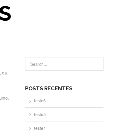
S
, da
POSTS RECENTES
unto.
teste6
teste5
teste4