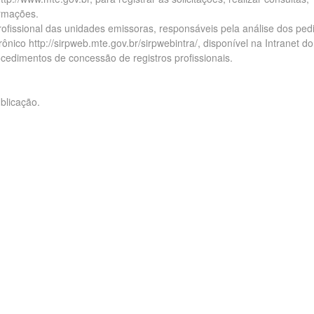
ormações.
profissional das unidades emissoras, responsáveis pela análise dos ped
ico http://sirpweb.mte.gov.br/sirpwebintra/, disponível na Intranet do
ocedimentos de concessão de registros profissionais.
ublicação.