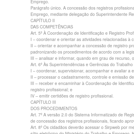
Emprego.
Parágrafo único. A concessão dos registros profissi
Emprego, mediante delegação do Superintendente Re
CAPÍTULO II
DAS COMPETÊNCIAS
Art. 5º À Coordenação de Identificação e Registro Pro
I – coordenar e orientar as atividades relacionadas à c
II – orientar e acompanhar a concessão de registro pr
padronizando os procedimentos de acordo com a legis
III – analisar e informar, quando em grau de recurso, o
Art. 6º Às Superintendências e Gerências do Trabalh
I – coordenar, supervisionar, acompanhar e avaliar a 
II – processar o cadastramento, controle e emissão de 
III – receber e encaminhar à Coordenação de Identific
registro profissional; e
IV – emitir certidões de registro profissional.
CAPÍTULO III
DOS PROCEDIMENTOS
Art. 7º A versão 2.0 do Sistema Informatizado de Regi
de concessão dos registros profissionais, ficando ap
Art. 8º Os cidadãos deverão acessar o Sirpweb por mei
sítio eletrônico do Ministério do Trabalho e Emprego, ht