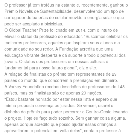
O professor já tem troféus na estante e, recentemente, ganhou o
Prêmio Novelis de Sustentabilidade, desenvolvendo um tipo de
carregador de baterias de celular movido a energia solar e que
pode ser acoplado a bicicletas.
O Global Teacher Prize foi criado em 2014, com o intuito de
elevar o status da profissão do educador. “Buscamos celebrar os
melhores professores, aqueles que inspiram seus alunos e a
comunidade ao seu redor. A Fundação acredita que uma
educação vibrante desperta e dá suporte a todo o potencial dos
jovens. O status dos professores em nossas culturas é
fundamental para nosso futuro global”, diz o site.
A relação de finalistas do prêmio tem representantes de 29
países do mundo, que concorrem à premiação em dinheiro.
A Varkey Foundation recebeu inscrições de professores de 148
países, mas os finalistas são de apenas 29 nações.
“Estou bastante honrado por estar nessa lista e espero que
minha proposta convença os jurados. Se vencer, usarei o
dinheiro do prêmio para poder percorrer o Centro-Oeste levando
o projeto. Hoje eu faço tudo sozinho. Sem ganhar coisa alguma,
apenas porque acredito que posso ajudar essas crianças a
aproveitarem o potencial em volta delas”, conta o professor à