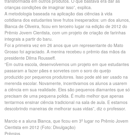
transformada em outros produtos. O que bastava era dar às
crianças condições de imaginar isso”, explica.
A metodologia baseada na aplicação das ciências à vida
cotidiana dos estudantes teve frutos inesperados: um dos alunos,
Bianca de Oliveira, ficou em terceiro lugar na edição de 2012 do
Prêmio Jovem Cientista, com um projeto de criação de farinhas
integrais a partir do baru.
Foi a primeira vez em 26 anos que um representante do Mato
Grosso foi agraciado. A menina recebeu o prêmio das mãos da
presidente Dilma Rousseff.
“Em outra escola, desenvolvemos um projeto em que estudantes
passaram a fazer pães e sorvetes com o soro do queijo
produzido por pequenos produtores. Isso pode até ser usado na
merenda escolar. Novamente, incentivamos os alunos a usarem
a ciência em sua realidade. Eles são pequenos diamantes que só
precisam de uma pequena polida. É muito melhor que apenas
tentarmos ensinar ciência tradicional na sala de aula. E estamos
descobrindo maneiras de melhorar suas vidas”, diz o professor.
Marcio e a aluna Bianca, que ficou em 3º lugar no Prêmio Jovem
Cientista em 2012 (Foto: Divulgação)
Prêmios