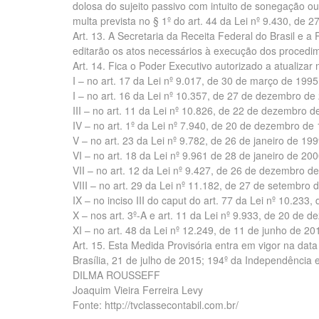
dolosa do sujeito passivo com intuito de sonegação ou
multa prevista no § 1º do art. 44 da Lei nº 9.430, de
Art. 13. A Secretaria da Receita Federal do Brasil e 
editarão os atos necessários à execução dos procedim
Art. 14. Fica o Poder Executivo autorizado a atualizar
I – no art. 17 da Lei nº 9.017, de 30 de março de 1995;
I – no art. 16 da Lei nº 10.357, de 27 de dezembro de
III – no art. 11 da Lei nº 10.826, de 22 de dezembro d
IV – no art. 1º da Lei nº 7.940, de 20 de dezembro de
V – no art. 23 da Lei nº 9.782, de 26 de janeiro de 199
VI – no art. 18 da Lei nº 9.961 de 28 de janeiro de 200
VII – no art. 12 da Lei nº 9.427, de 26 de dezembro d
VIII – no art. 29 da Lei nº 11.182, de 27 de setembro 
IX – no inciso III do caput do art. 77 da Lei nº 10.233,
X – nos art. 3º-A e art. 11 da Lei nº 9.933, de 20 de 
XI – no art. 48 da Lei nº 12.249, de 11 de junho de 20
Art. 15. Esta Medida Provisória entra em vigor na data
Brasília, 21 de julho de 2015; 194º da Independência 
DILMA ROUSSEFF
Joaquim Vieira Ferreira Levy
Fonte: http://tvclassecontabil.com.br/