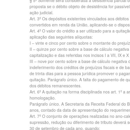
§ 5º Somente será considerada a desistência parcial d
proposta se o débito objeto de desistência for passíve
ação judicial.
Art. 3º Os depósitos existentes vinculados aos débit
convertidos em renda da União, aplicando-se o dispos
Art. 4º O valor do crédito a ser utilizado para a quita
aplicação das seguintes alíquotas:
I – vinte e cinco por cento sobre o montante do prejuízo
II – quinze por cento sobre a base de cálculo negativ
capitalização e das referidas nos incisos I a VII, IX e
III – nove por cento sobre a base de cálculo negativa
indeferimento dos créditos de prejuízos fiscais e de 
de trinta dias para a pessoa jurídica promover o pag
quitação. Parágrafo único. A falta do pagamento de q
dos débitos remanescentes.
Art. 6º A quitação na forma disciplinada nos art. 1º a ar
homologação.
Parágrafo único. A Secretaria da Receita Federal do 
anos, contado da data de apresentação do requeriment
Art. 7º O conjunto de operações realizadas no ano-cal
supressão, redução ou diferimento de tributo deverá se
30 de setembro de cada ano, quando: