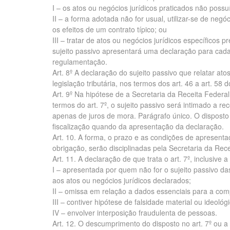
I – os atos ou negócios jurídicos praticados não possu
II – a forma adotada não for usual, utilizar-se de negó
os efeitos de um contrato típico; ou
III – tratar de atos ou negócios jurídicos específicos 
sujeito passivo apresentará uma declaração para cada
regulamentação.
Art. 8º A declaração do sujeito passivo que relatar at
legislação tributária, nos termos dos art. 46 a art. 5
Art. 9º Na hipótese de a Secretaria da Receita Federal
termos do art. 7º, o sujeito passivo será intimado a rec
apenas de juros de mora. Parágrafo único. O dispost
fiscalização quando da apresentação da declaração.
Art. 10. A forma, o prazo e as condições de apresentaç
obrigação, serão disciplinadas pela Secretaria da Rece
Art. 11. A declaração de que trata o art. 7º, inclusive
I – apresentada por quem não for o sujeito passivo da
aos atos ou negócios jurídicos declarados;
II – omissa em relação a dados essenciais para a com
III – contiver hipótese de falsidade material ou ideológi
IV – envolver interposição fraudulenta de pessoas.
Art. 12. O descumprimento do disposto no art. 7º ou a