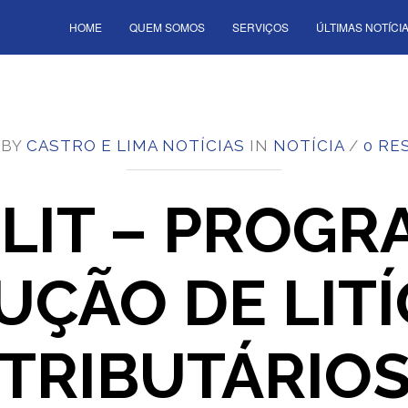
HOME
QUEM SOMOS
SERVIÇOS
ÚLTIMAS NOTÍCI
 BY
CASTRO E LIMA NOTÍCIAS
IN
NOTÍCIA
/
0 RE
LIT – PROGR
UÇÃO DE LITÍ
TRIBUTÁRIO