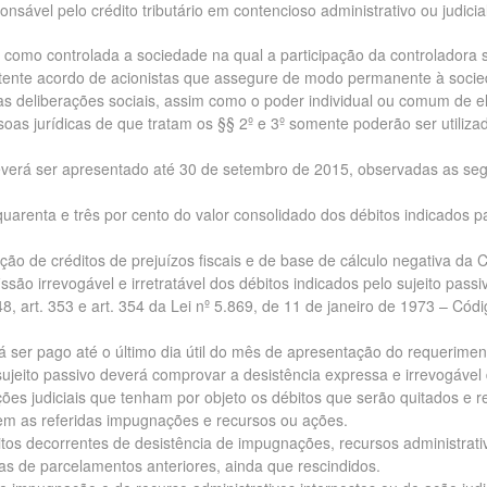
nsável pelo crédito tributário em contencioso administrativo ou judicial
ém como controlada a sociedade na qual a participação da controladora 
xistente acordo de acionistas que assegure de modo permanente à soci
s deliberações sociais, assim como o poder individual ou comum de e
soas jurídicas de que tratam os §§ 2º e 3º somente poderão ser utiliz
 deverá ser apresentado até 30 de setembro de 2015, observadas as seg
uarenta e três por cento do valor consolidado dos débitos indicados p
ção de créditos de prejuízos fiscais e de base de cálculo negativa da 
são irrevogável e irretratável dos débitos indicados pelo sujeito passi
48, art. 353 e art. 354 da Lei nº 5.869, de 11 de janeiro de 1973 – Cód
á ser pago até o último dia útil do mês de apresentação do requerimen
 sujeito passivo deverá comprovar a desistência expressa e irrevogável
ões judiciais que tenham por objeto os débitos que serão quitados e r
dem as referidas impugnações e recursos ou ações.
bitos decorrentes de desistência de impugnações, recursos administrati
as de parcelamentos anteriores, ainda que rescindidos.