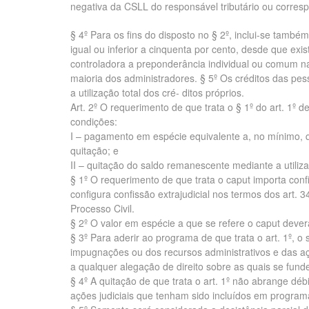
negativa da CSLL do responsável tributário ou correspo
§ 4º Para os fins do disposto no § 2º, inclui-se tamb
igual ou inferior a cinquenta por cento, desde que e
controladora a preponderância individual ou comum na
maioria dos administradores. § 5º Os créditos das pes
a utilização total dos cré- ditos próprios.
Art. 2º O requerimento de que trata o § 1º do art. 1º
condições:
I – pagamento em espécie equivalente a, no mínimo, q
quitação; e
II – quitação do saldo remanescente mediante a utiliza
§ 1º O requerimento de que trata o caput importa confis
configura confissão extrajudicial nos termos dos art. 3
Processo Civil.
§ 2º O valor em espécie a que se refere o caput dever
§ 3º Para aderir ao programa de que trata o art. 1º, o
impugnações ou dos recursos administrativos e das aç
a qualquer alegação de direito sobre as quais se fun
§ 4º A quitação de que trata o art. 1º não abrange dé
ações judiciais que tenham sido incluídos em program