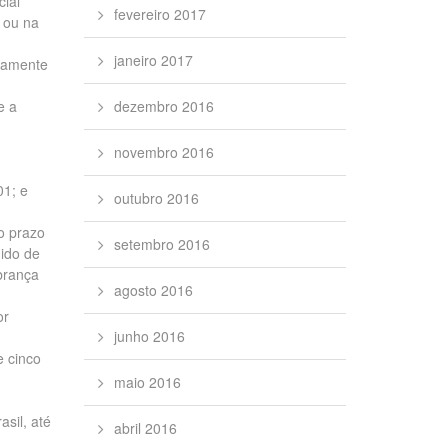
cial
fevereiro 2017
o ou na
janeiro 2017
icamente
e a
dezembro 2016
novembro 2016
01; e
outubro 2016
o prazo
setembro 2016
dido de
brança
agosto 2016
or
junho 2016
e cinco
maio 2016
asil, até
abril 2016