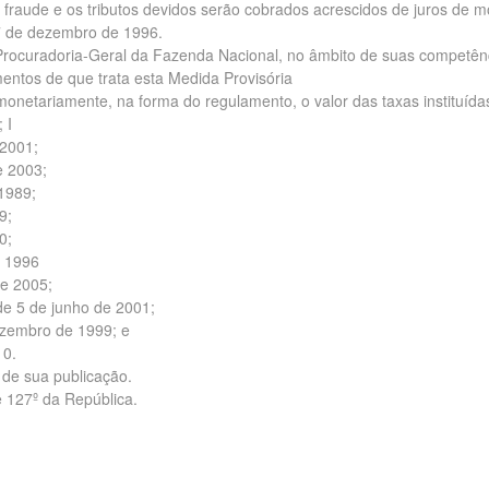
 fraude e os tributos devidos serão cobrados acrescidos de juros de m
 27 de dezembro de 1996.
a Procuradoria-Geral da Fazenda Nacional, no âmbito de suas competên
entos de que trata esta Medida Provisória
 monetariamente, na forma do regulamento, o valor das taxas instituída
 I
 2001;
e 2003;
 1989;
9;
0;
e 1996
de 2005;
 de 5 de junho de 2001;
dezembro de 1999; e
10.
 de sua publicação.
e 127º da República.