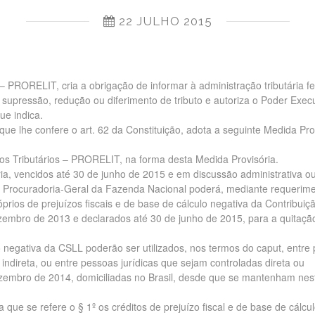
22 JULHO 2015
 – PRORELIT, cria a obrigação de informar à administração tributária f
supressão, redução ou diferimento de tributo e autoriza o Poder Execu
ue indica.
 lhe confere o art. 62 da Constituição, adota a seguinte Medida Prov
gios Tributários – PRORELIT, na forma desta Medida Provisória.
ria, vencidos até 30 de junho de 2015 e em discussão administrativa ou 
 a Procuradoria-Geral da Fazenda Nacional poderá, mediante requerime
róprios de prejuízos fiscais e de base de cálculo negativa da Contribuiç
zembro de 2013 e declarados até 30 de junho de 2015, para a quitaçã
lo negativa da CSLL poderão ser utilizados, nos termos do caput, entre
 indireta, ou entre pessoas jurídicas que sejam controladas direta ou
embro de 2014, domiciliadas no Brasil, desde que se mantenham nes
a que se refere o § 1º os créditos de prejuízo fiscal e de base de cálcu