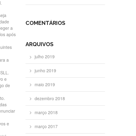
.
seja
edade
COMENTÁRIOS
leger a
ados após
ARQUIVOS
uintes
julho 2019
ara a
junho 2019
CSLL.
vo e
maio 2019
igo de
to.
dezembro 2018
 das
enunciar
março 2018
vos e
março 2017