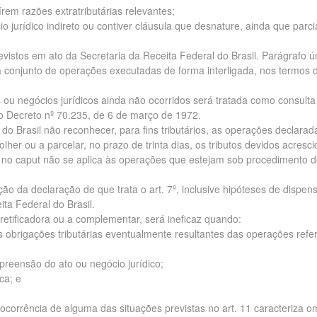
írem razões extratributárias relevantes;
cio jurídico indireto ou contiver cláusula que desnature, ainda que parc
previstos em ato da Secretaria da Receita Federal do Brasil. Parágrafo ú
 conjunto de operações executadas de forma interligada, nos termos 
os ou negócios jurídicos ainda não ocorridos será tratada como consulta
8 do Decreto nº 70.235, de 6 de março de 1972.
 do Brasil não reconhecer, para fins tributários, as operações declarad
olher ou a parcelar, no prazo de trinta dias, os tributos devidos acresc
o no caput não se aplica às operações que estejam sob procedimento 
ão da declaração de que trata o art. 7º, inclusive hipóteses de dispen
ita Federal do Brasil.
 a retificadora ou a complementar, será ineficaz quando:
s obrigações tributárias eventualmente resultantes das operações refe
preensão do ato ou negócio jurídico;
ca; e
 ocorrência de alguma das situações previstas no art. 11 caracteriza o