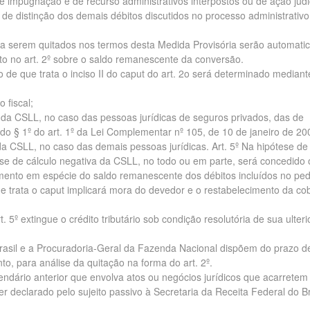
e impugnação e de recurso administrativos interpostos ou de ação judi
l de distinção dos demais débitos discutidos no processo administrativ
os a serem quitados nos termos desta Medida Provisória serão automat
to no art. 2º sobre o saldo remanescente da conversão.
ção de que trata o inciso II do caput do art. 2o será determinado mediant
 fiscal;
a da CSLL, no caso das pessoas jurídicas de seguros privados, das de
 X do § 1º do art. 1º da Lei Complementar nº 105, de 10 de janeiro de 20
 da CSLL, no caso das demais pessoas jurídicas. Art. 5º Na hipótese de
base de cálculo negativa da CSLL, no todo ou em parte, será concedido 
amento em espécie do saldo remanescente dos débitos incluídos no pe
ue trata o caput implicará mora do devedor e o restabelecimento da co
t. 5º extingue o crédito tributário sob condição resolutória de sua ulteri
Brasil e a Procuradoria-Geral da Fazenda Nacional dispõem do prazo d
o, para análise da quitação na forma do art. 2º.
endário anterior que envolva atos ou negócios jurídicos que acarretem
r declarado pelo sujeito passivo à Secretaria da Receita Federal do Br