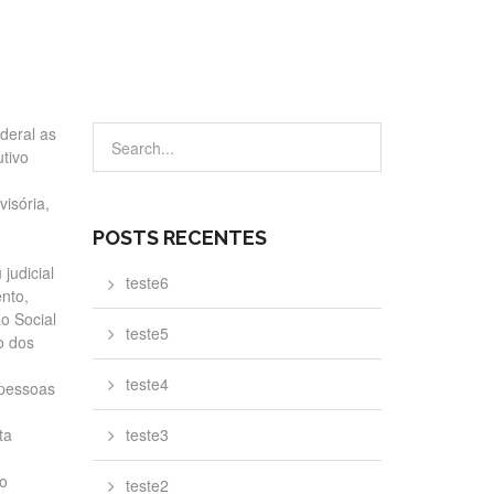
ederal as
tivo
isória,
POSTS RECENTES
judicial
teste6
nto,
ão Social
teste5
o dos
teste4
 pessoas
ta
teste3
lo
teste2