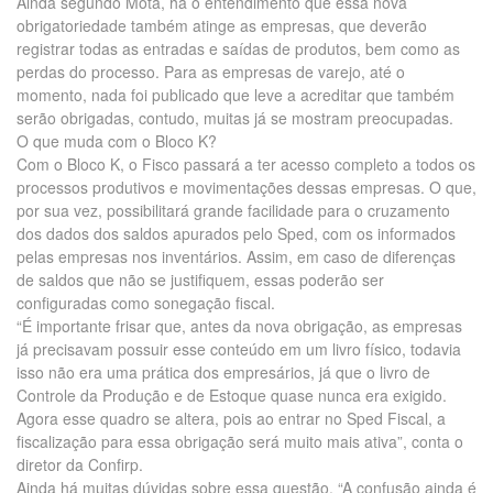
Ainda segundo Mota, há o entendimento que essa nova
obrigatoriedade também atinge as empresas, que deverão
registrar todas as entradas e saídas de produtos, bem como as
perdas do processo. Para as empresas de varejo, até o
momento, nada foi publicado que leve a acreditar que também
serão obrigadas, contudo, muitas já se mostram preocupadas.
O que muda com o Bloco K?
Com o Bloco K, o Fisco passará a ter acesso completo a todos os
processos produtivos e movimentações dessas empresas. O que,
por sua vez, possibilitará grande facilidade para o cruzamento
dos dados dos saldos apurados pelo Sped, com os informados
pelas empresas nos inventários. Assim, em caso de diferenças
de saldos que não se justifiquem, essas poderão ser
configuradas como sonegação fiscal.
“É importante frisar que, antes da nova obrigação, as empresas
já precisavam possuir esse conteúdo em um livro físico, todavia
isso não era uma prática dos empresários, já que o livro de
Controle da Produção e de Estoque quase nunca era exigido.
Agora esse quadro se altera, pois ao entrar no Sped Fiscal, a
fiscalização para essa obrigação será muito mais ativa”, conta o
diretor da Confirp.
Ainda há muitas dúvidas sobre essa questão. “A confusão ainda é