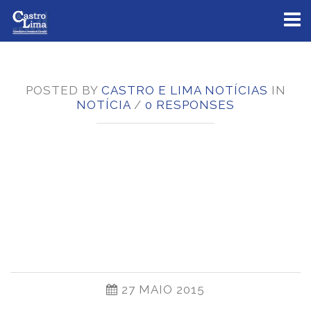
Toggl
naviga
POSTED BY
CASTRO E LIMA NOTÍCIAS
IN
NOTÍCIA
/
0 RESPONSES
SAIBA O QUE VAI
MUDAR COM O
BLOCO K DO SPED
FISCAL
27 MAIO 2015