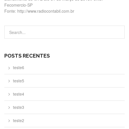
Fecomercio-SP
Fonte: http://www.radiocontabil.com.br
POSTS RECENTES
teste6
teste5
teste4
teste3
teste2