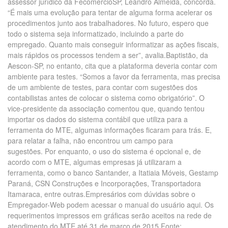
assessor jurídico da FecomercioSP, Leandro Almeida, concorda.
“É mais uma evolução para tentar de alguma forma acelerar os
procedimentos junto aos trabalhadores. No futuro, espero que
todo o sistema seja informatizado, incluindo a parte do
empregado. Quanto mais conseguir informatizar as ações fiscais,
mais rápidos os processos tendem a ser”, avalia.Baptistão, da
Aescon-SP, no entanto, cita que a plataforma deveria contar com
ambiente para testes. “Somos a favor da ferramenta, mas precisa
de um ambiente de testes, para contar com sugestões dos
contabilistas antes de colocar o sistema como obrigatório”. O
vice-presidente da associação comentou que, quando tentou
importar os dados do sistema contábil que utiliza para a
ferramenta do MTE, algumas informações ficaram para trás. E,
para relatar a falha, não encontrou um campo para
sugestões. Por enquanto, o uso do sistema é opcional e, de
acordo com o MTE, algumas empresas já utilizaram a
ferramenta, como o banco Santander, a Itatiaia Móveis, Gestamp
Paraná, CSN Construções e Incorporações, Transportadora
Itamaraca, entre outras.Empresários com dúvidas sobre o
Empregador-Web podem acessar o manual do usuário aqui. Os
requerimentos impressos em gráficas serão aceitos na rede de
atendimento do MTE até 31 de março de 2015.Fonte: