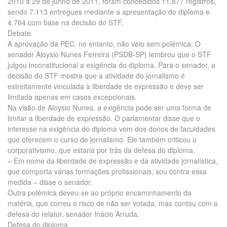
2010 a 29 de junho de 2011, foram concedidos 11.877 registros,
sendo 7.113 entregues mediante a apresentação do diploma e
4.764 com base na decisão do STF.
Debate
A aprovação da PEC, no entanto, não veio sem polêmica. O
senador Aloysio Nunes Ferreira (PSDB-SP) lembrou que o STF
julgou inconstitucional a exigência do diploma. Para o senador, a
decisão do STF mostra que a atividade do jornalismo é
estreitamente vinculada à liberdade de expressão e deve ser
limitada apenas em casos excepcionais.
Na visão de Aloysio Nunes, a exigência pode ser uma forma de
limitar a liberdade de expressão. O parlamentar disse que o
interesse na exigência do diploma vem dos donos de faculdades
que oferecem o curso de jornalismo. Ele também criticou o
corporativismo, que estaria por trás da defesa do diploma.
– Em nome da liberdade de expressão e da atividade jornalística,
que comporta várias formações profissionais, sou contra essa
medida – disse o senador.
Outra polêmica deveu-se ao próprio encaminhamento da
matéria, que correu o risco de não ser votada, mas contou com a
defesa do relator, senador Inácio Arruda.
Defesa do diploma