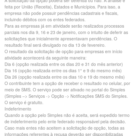
A solicitação da opção poderá ser deferida ou não. A análise é
feita por União (Receita), Estados e Municípios. Para isso, a
empresa não pode possuir pendências cadastrais e fiscais,
incluindo débitos com os entes federados.
Para as empresas já em atividade serão realizados processos
parciais nos dia 9, 16 e 23 de janeiro, com o intuito de deferir as
solicitações que inicialmente apresentavam pendências. O
resultado final será divulgado no dia 13 de fevereiro.
O resultado da solicitação de opção para empresas em início
atividade acontecerá da seguinte maneira:
Dia 6 (opção realizada entre os dias 20 e 31 do mês anterior)
Dia 16 (opção realizada entre os dias 1° e 9 do mesmo mês)
Dia 26 (opção realizada entre os dias 10 e 19 do mesmo mês)
O contribuinte tem a opção de receber o resultado no celular, por
meio de SMS. O serviço pode ser ativado no portal do Simples
(Simples –> Serviços -> Opção -> Notificações SMS do Simples.
O serviço é gratuito.
Indeferimento
Quando a opção pelo Simples não é aceita, será expedido termo
de indeferimento pelo ente federado responsável pela decisão.
Caso mais entes não aceitem a solicitação de opção, todas as
informações referentes à recusa deverão ser disponibilizadas