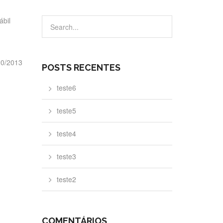
ábil
20/2013
POSTS RECENTES
teste6
teste5
teste4
teste3
teste2
COMENTÁRIOS