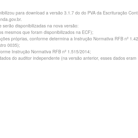
nibilizou para download a versão 3.1.7 do do PVA da Escrituração Cont
enda.gov.br.
e serão disponibilizadas na nova versão:
o os mesmos que foram disponibilizados na ECF);
rações próprias, conforme determina a Instrução Normativa RFB nº 1.4
stro 0035);
onforme Instrução Normativa RFB nº 1.515/2014;
 dados do auditor independente (na versão anterior, esses dados eram