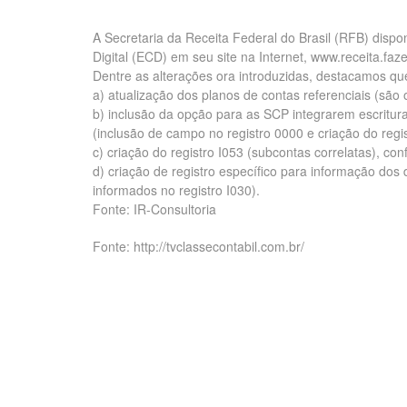
A Secretaria da Receita Federal do Brasil (RFB) dispo
Digital (ECD) em seu site na Internet, www.receita.faz
Dentre as alterações ora introduzidas, destacamos qu
a) atualização dos planos de contas referenciais (sã
b) inclusão da opção para as SCP integrarem escritu
(inclusão de campo no registro 0000 e criação do regi
c) criação do registro I053 (subcontas correlatas), c
d) criação de registro específico para informação dos
informados no registro I030).
Fonte: IR-Consultoria
Fonte: http://tvclassecontabil.com.br/