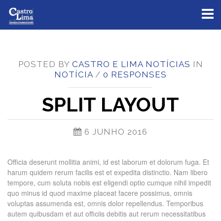
Toggl
naviga
POSTED BY
CASTRO E LIMA NOTÍCIAS
IN
NOTÍCIA
/
0 RESPONSES
SPLIT LAYOUT
6 JUNHO 2016
Officia deserunt mollitia animi, id est laborum et dolorum fuga. Et
harum quidem rerum facilis est et expedita distinctio. Nam libero
tempore, cum soluta nobis est eligendi optio cumque nihil impedit
quo minus id quod maxime placeat facere possimus, omnis
voluptas assumenda est, omnis dolor repellendus. Temporibus
autem quibusdam et aut officiis debitis aut rerum necessitatibus