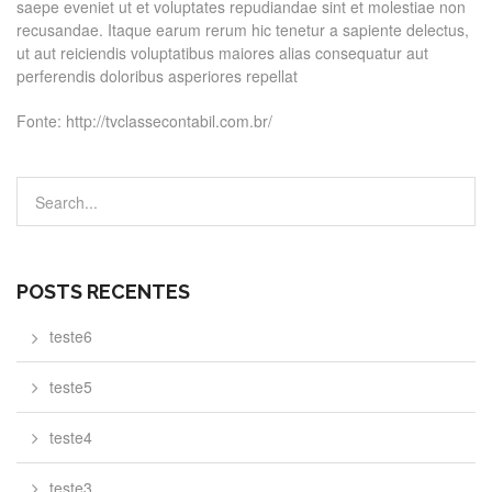
saepe eveniet ut et voluptates repudiandae sint et molestiae non
recusandae. Itaque earum rerum hic tenetur a sapiente delectus,
ut aut reiciendis voluptatibus maiores alias consequatur aut
perferendis doloribus asperiores repellat
Fonte: http://tvclassecontabil.com.br/
POSTS RECENTES
teste6
teste5
teste4
teste3