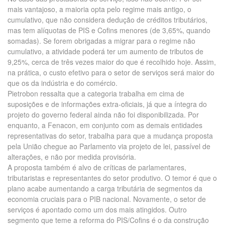
mais vantajoso, a maioria opta pelo regime mais antigo, o
cumulativo, que não considera dedução de créditos tributários,
mas tem alíquotas de PIS e Cofins menores (de 3,65%, quando
somadas). Se forem obrigadas a migrar para o regime não
cumulativo, a atividade poderá ter um aumento de tributos de
9,25%, cerca de três vezes maior do que é recolhido hoje. Assim,
na prática, o custo efetivo para o setor de serviços será maior do
que os da indústria e do comércio.
Pietrobon ressalta que a categoria trabalha em cima de
suposições e de informações extra-oficiais, já que a íntegra do
projeto do governo federal ainda não foi disponibilizada. Por
enquanto, a Fenacon, em conjunto com as demais entidades
representativas do setor, trabalha para que a mudança proposta
pela União chegue ao Parlamento via projeto de lei, passível de
alterações, e não por medida provisória.
A proposta também é alvo de críticas de parlamentares,
tributaristas e representantes do setor produtivo. O temor é que o
plano acabe aumentando a carga tributária de segmentos da
economia cruciais para o PIB nacional. Novamente, o setor de
serviços é apontado como um dos mais atingidos. Outro
segmento que teme a reforma do PIS/Cofins é o da construção