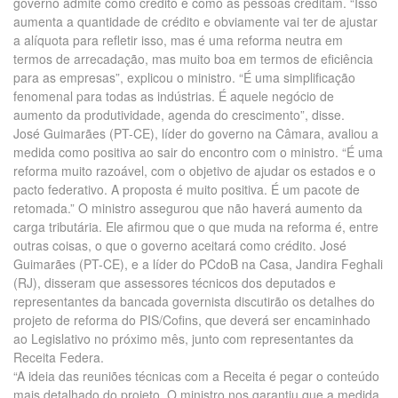
governo admite como crédito e como as pessoas creditam. “Isso
aumenta a quantidade de crédito e obviamente vai ter de ajustar
a alíquota para refletir isso, mas é uma reforma neutra em
termos de arrecadação, mas muito boa em termos de eficiência
para as empresas”, explicou o ministro. “É uma simplificação
fenomenal para todas as indústrias. É aquele negócio de
aumento da produtividade, agenda do crescimento”, disse.
José Guimarães (PT-CE), líder do governo na Câmara, avaliou a
medida como positiva ao sair do encontro com o ministro. “É uma
reforma muito razoável, com o objetivo de ajudar os estados e o
pacto federativo. A proposta é muito positiva. É um pacote de
retomada.” O ministro assegurou que não haverá aumento da
carga tributária. Ele afirmou que o que muda na reforma é, entre
outras coisas, o que o governo aceitará como crédito. José
Guimarães (PT-CE), e a líder do PCdoB na Casa, Jandira Feghali
(RJ), disseram que assessores técnicos dos deputados e
representantes da bancada governista discutirão os detalhes do
projeto de reforma do PIS/Cofins, que deverá ser encaminhado
ao Legislativo no próximo mês, junto com representantes da
Receita Federa.
“A ideia das reuniões técnicas com a Receita é pegar o conteúdo
mais detalhado do projeto. O ministro nos garantiu que a medida