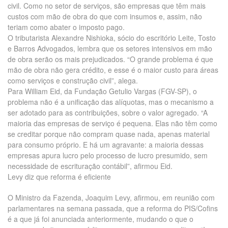
civil. Como no setor de serviços, são empresas que têm mais
custos com mão de obra do que com insumos e, assim, não
teriam como abater o imposto pago.
O tributarista Alexandre Nishioka, sócio do escritório Leite, Tosto
e Barros Advogados, lembra que os setores intensivos em mão
de obra serão os mais prejudicados. “O grande problema é que
mão de obra não gera crédito, e esse é o maior custo para áreas
como serviços e construção civil”, alega.
Para William Eid, da Fundação Getulio Vargas (FGV-SP), o
problema não é a unificação das alíquotas, mas o mecanismo a
ser adotado para as contribuições, sobre o valor agregado. “A
maioria das empresas de serviço é pequena. Elas não têm como
se creditar porque não compram quase nada, apenas material
para consumo próprio. E há um agravante: a maioria dessas
empresas apura lucro pelo processo de lucro presumido, sem
necessidade de escrituração contábil”, afirmou Eid.
Levy diz que reforma é eficiente
O Ministro da Fazenda, Joaquim Levy, afirmou, em reunião com
parlamentares na semana passada, que a reforma do PIS/Cofins
é a que já foi anunciada anteriormente, mudando o que o