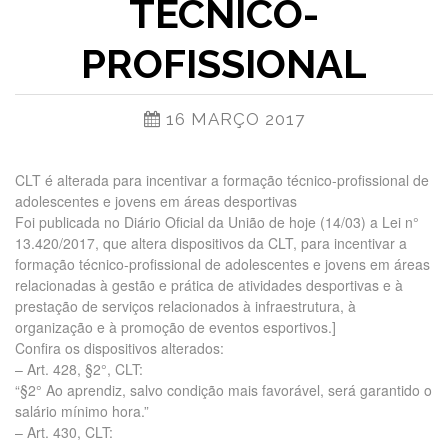
TÉCNICO-
PROFISSIONAL
16 MARÇO 2017
CLT é alterada para incentivar a formação técnico-profissional de
adolescentes e jovens em áreas desportivas
Foi publicada no Diário Oficial da União de hoje (14/03) a Lei n°
13.420/2017, que altera dispositivos da CLT, para incentivar a
formação técnico-profissional de adolescentes e jovens em áreas
relacionadas à gestão e prática de atividades desportivas e à
prestação de serviços relacionados à infraestrutura, à
organização e à promoção de eventos esportivos.]
Confira os dispositivos alterados:
– Art. 428, §2°, CLT:
“§2° Ao aprendiz, salvo condição mais favorável, será garantido o
salário mínimo hora.”
– Art. 430, CLT: