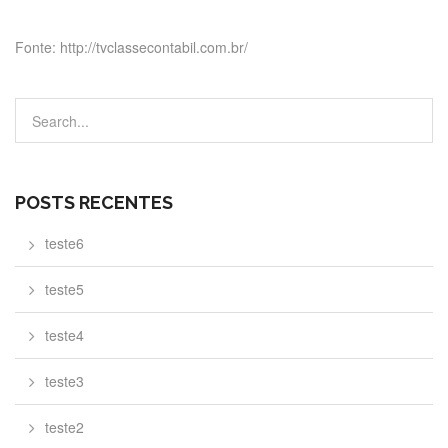
Fonte: http://tvclassecontabil.com.br/
POSTS RECENTES
teste6
teste5
teste4
teste3
teste2